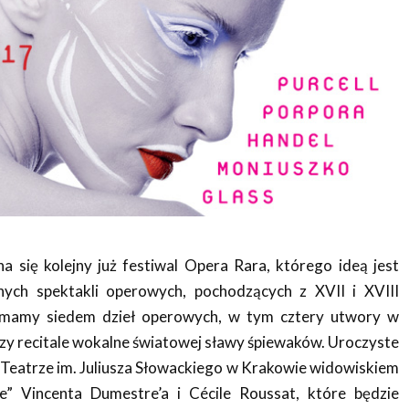
a się kolejny już festiwal Opera Rara, którego ideą jest
nych spektakli operowych, pochodzących z XVII i XVIII
mamy siedem dzieł operowych, w tym cztery utwory w
trzy recitale wokalne światowej sławy śpiewaków. Uroczyste
 Teatrze im. Juliusza Słowackiego w Krakowie widowiskiem
e” Vincenta Dumestre’a i Cécile Roussat, które będzie