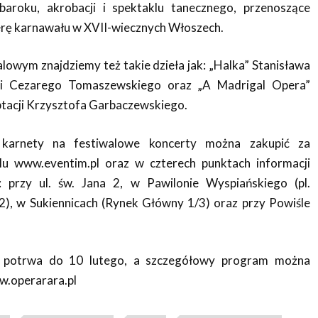
baroku, akrobacji i spektaklu tanecznego, przenoszące
erę karnawału w XVII-wiecznych Włoszech.
lowym znajdziemy też takie dzieła jak: „Halka” Stanisława
ii Cezarego Tomaszewskiego oraz „A Madrigal Opera”
ptacji Krzysztofa Garbaczewskiego.
i karnety na festiwalowe koncerty można zakupić za
lu www.eventim.pl oraz w czterech punktach informacji
: przy ul. św. Jana 2, w Pawilonie Wyspiańskiego (pl.
2), w Sukiennicach (Rynek Główny 1/3) oraz przy Powiśle
a potrwa do 10 lutego, a szczegółowy program można
ww.operarara.pl