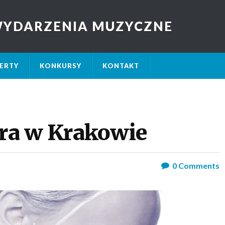
 WYDARZENIA MUZYCZNE
ERTY
KONKURSY
KONTAKT
ara w Krakowie
0
Comments