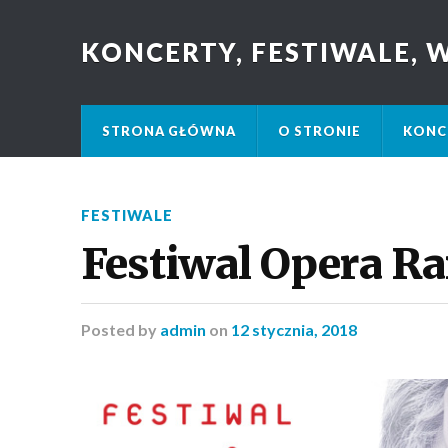
KONCERTY, FESTIWALE,
STRONA GŁÓWNA
O STRONIE
KONC
FESTIWALE
Festiwal Opera R
Posted
by
admin
on
12 stycznia, 2018