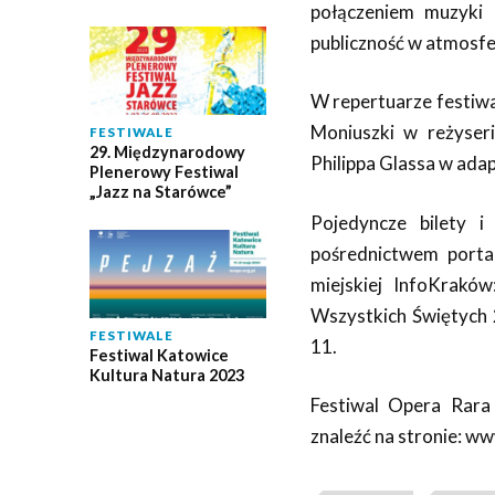
połączeniem muzyki 
publiczność w atmosf
W repertuarze festiwa
Moniuszki w reżyser
FESTIWALE
29. Międzynarodowy
Philippa Glassa w ada
Plenerowy Festiwal
„Jazz na Starówce”
Pojedyncze bilety 
pośrednictwem porta
miejskiej InfoKraków
Wszystkich Świętych 
FESTIWALE
11.
Festiwal Katowice
Kultura Natura 2023
Festiwal Opera Rar
znaleźć na stronie: w