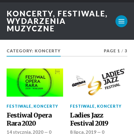
KONCERTY, FESTIWALE,
WYDARZENIA
MUZYCZNE
CATEGORY: KONCERTY
PAGE 1
/
3
FESTIWALE
,
KONCERTY
FESTIWALE
,
KONCERTY
Festiwal Opera
Ladies Jazz
Rara 2020
Festival 2019
14 stycznia, 2020
—
0
8 lipca, 2019
—
0