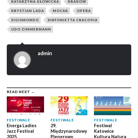
KATARZYNA GŁOWICKA
KRAKÓW
KRYSTIAN LADA
MOCAK
OPERA
SIGISMONDO
SINFONIETTA CRACOVIA
UDO ZIMMERMANN
admin
READ NEXT →
FESTIWALE
FESTIWALE
FESTIWALE
Energa Ladies
29.
Festiwal
Jazz Festival
Międzynarodowy
Katowice
2025
Plenerowy
Kultura Natura