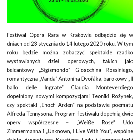
Festiwal Opera Rara w Krakowie odbędzie się w
dniach od 23 stycznia do 14 lutego 2020 roku. W tym
roku będzie można zobaczyć spektakle rzadko
wystawianych dzieł operowych, takich jak:
belcantowy „Sigismondo” Gioacchina Rossiniego,
romantyczna „Vanda” Antonína Dvořáka, barokowy „Il
ballo delle Ingrate” Claudia Monteverdiego
dopełniony nowymi kompozycjami Teoniki Rożynek,
czy spektakl „Enoch Arden” na podstawie poematu
Alfreda Tennysona. Program festiwalu dopełnią dwie
opery współczesne – „Weiße Rose” Udo
Zimmermanna i „Unknown, I Live With You”, wspólne
dzieło dramaturga Krystiana Lady i kompozytorki