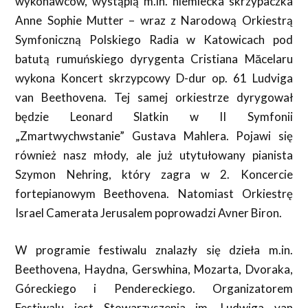
wykonawców, wystąpią m.in. niemiecka skrzypaczka
Anne Sophie Mutter – wraz z Narodową Orkiestrą
Symfoniczną Polskiego Radia w Katowicach pod
batutą rumuńskiego dyrygenta Cristiana Măcelaru
wykona Koncert skrzypcowy D-dur op. 61 Ludviga
van Beethovena. Tej samej orkiestrze dyrygował
będzie Leonard Slatkin w II Symfonii
„Zmartwychwstanie” Gustava Mahlera. Pojawi się
również nasz młody, ale już utytułowany pianista
Szymon Nehring, który zagra w 2. Koncercie
fortepianowym Beethovena. Natomiast Orkiestrę
Israel Camerata Jerusalem poprowadzi Avner Biron.
W programie festiwalu znalazły się dzieła m.in.
Beethovena, Haydna, Gerswhina, Mozarta, Dvoraka,
Góreckiego i Pendereckiego. Organizatorem
Festiwalu jest Stowarzyszenia im. Ludwiga van