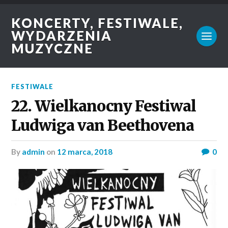
KONCERTY, FESTIWALE,
WYDARZENIA
MUZYCZNE
FESTIWALE
22. Wielkanocny Festiwal
Ludwiga van Beethovena
by
admin
on
12 marca, 2018
0