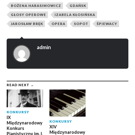
BOŻENA HARASIMOWICZ
GDAŃSK
GŁOSY OPEROWE
IZABELA KŁOSIŃSKA
JAROSŁAW BRĘK
OPERA
SOPOT
ŚPIEWACY
admin
READ NEXT →
KONKURSY
IX
KONKURSY
Międzynarodowy
XIV
Konkurs
Międzynarodowy
Pianistyczny im. I.