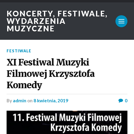
KONCERTY, FESTIWALE,
WYDARZENIA
MUZYCZNE
FESTIWALE
XI Festiwal Muzyki
Filmowej Krzysztofa
Komedy
by
admin
on
8 kwietnia, 2019
0