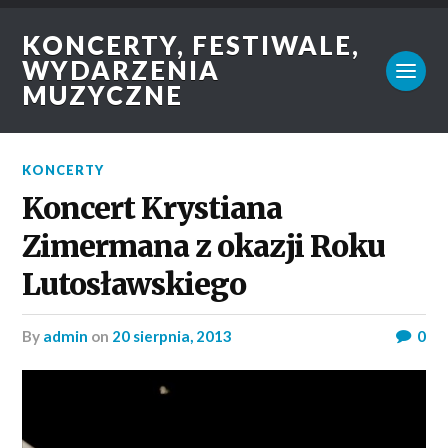
KONCERTY, FESTIWALE,
WYDARZENIA
MUZYCZNE
KONCERTY
Koncert Krystiana
Zimermana z okazji Roku
Lutosławskiego
by
admin
on
20 sierpnia, 2013
0