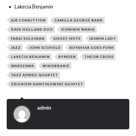
Lakecia Benjamin
AIR CONDITTION
CAMILLA GEORGE BAND
DAVE HOLLAND DUO
DOMINIK WANIA
FARAJ SULEIMAN
GHOST-NOTE
JASMIN LADY
JAZZ
JOHN SCOFIELD
KUYAVIAK GOES FUNK
LAKECIA BENJAMIN
RYMDEN
THEON CROSS
WARSZAWA
WINOBRANIE
YAZZ AHMED QUARTET
ZBIGNIEW NAMYSŁOWSKI QUINTET
admin