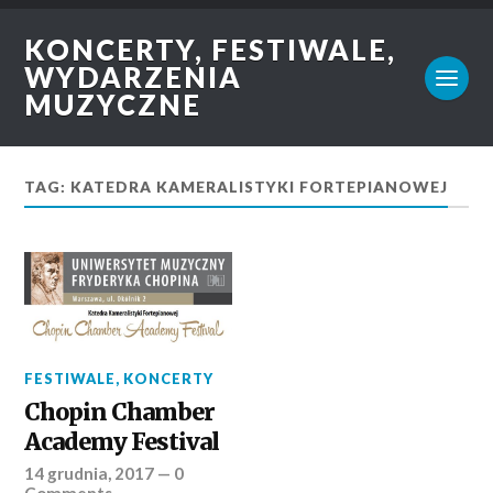
KONCERTY, FESTIWALE,
WYDARZENIA
MUZYCZNE
TAG: KATEDRA KAMERALISTYKI FORTEPIANOWEJ
FESTIWALE
,
KONCERTY
Chopin Chamber
Academy Festival
14 grudnia, 2017
—
0
Comments