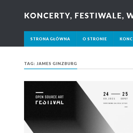
KONCERTY, FESTIWALE,
STRONA GŁÓWNA
O STRONIE
KONC
TAG: JAMES GINZBURG