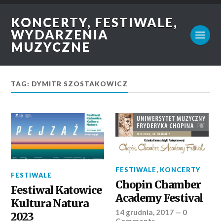
KONCERTY, FESTIWALE,
WYDARZENIA
MUZYCZNE
TAG: DYMITR SZOSTAKOWICZ
FESTIWALE
,
KONCERTY
FESTIWALE
Chopin Chamber
Festiwal Katowice
Academy Festival
Kultura Natura
14 grudnia, 2017
—
0
2023
Comments